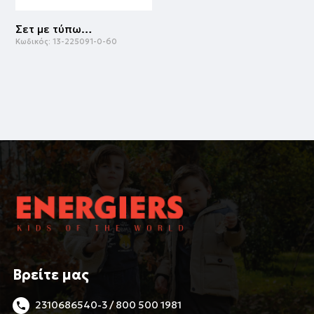
Σετ με τύπωμα για αγόρι | ΜΠΛΕ
Κωδικός:
13-225091-0-60
Βρείτε μας
2310686540-3 / 800 500 1981