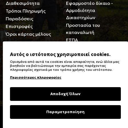
Διαθεσιμότητα
Εφαρμοστέο δίκαιο -
Αρμοδιότητα
Τρόποι Πληρωμής
Δικαστηρίων
Παραδόσεις
Προστασία του
Επιστροφές
καταναλωτή
Όροι κάρτας μέλους
ΕΣΠΑ
Γενικά
Αυτός ο ιστότοπος χρησιμοποιεί cookies.
Ορισμένα από αυτά τα cookies είναι απαραίτητα, ενώ άλλα μας
Καταστήματα
Σύμβολα πλύσης,
βοηθούν να βελτιώσουμε την εμπειρία σας παρέχοντας
πληροφορίες σχετικά με τον τρόπο χρήσης του ιστότοπου.
Ειδικές Εκπτώσεις ΑμΕΑ
σιδερώματος
Περισσότερες πληροφορίες
Δωροκάρτες
Τύποι & Φροντίδα
υφασμάτων
Συχνές Ερωτήσεις
Αποδοχή Όλων
Επικοινωνία
Μεγεθολόγιο
Φροντίδα Ρούχων
Παραμετροποίηση
Copyright © 2023 Energiers.gr
Developed and Designed by
Cactus