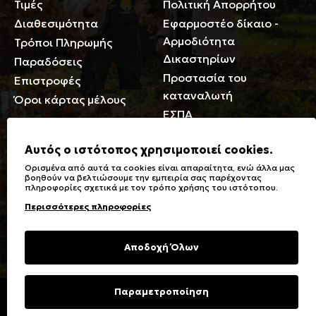
Τιμές
Πολιτική Απορρήτου
Διαθεσιμότητα
Εφαρμοστέο δίκαιο -
Αρμοδιότητα
Τρόποι Πληρωμής
Δικαστηρίων
Παραδόσεις
Προστασία του
Επιστροφές
καταναλωτή
Όροι κάρτας μέλους
ΕΣΠΑ
Γενικά
Αυτός ο ιστότοπος χρησιμοποιεί cookies.
Ορισμένα από αυτά τα cookies είναι απαραίτητα, ενώ άλλα μας
Καταστήματα
Σύμβολα πλύσης,
βοηθούν να βελτιώσουμε την εμπειρία σας παρέχοντας
πληροφορίες σχετικά με τον τρόπο χρήσης του ιστότοπου.
Ειδικές Εκπτώσεις ΑμΕΑ
σιδερώματος
Περισσότερες πληροφορίες
Δωροκάρτες
Τύποι & Φροντίδα
υφασμάτων
Συχνές Ερωτήσεις
Αποδοχή Όλων
Επικοινωνία
Μεγεθολόγιο
Φροντίδα Ρούχων
Παραμετροποίηση
Copyright © 2023 Energiers.gr
Developed and Designed by
Cactus