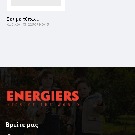
Σετ με τύπωμα για αγόρι | ΜΑΥΡΟ
Κωδικός:
13-225071-0-13
Βρείτε μας