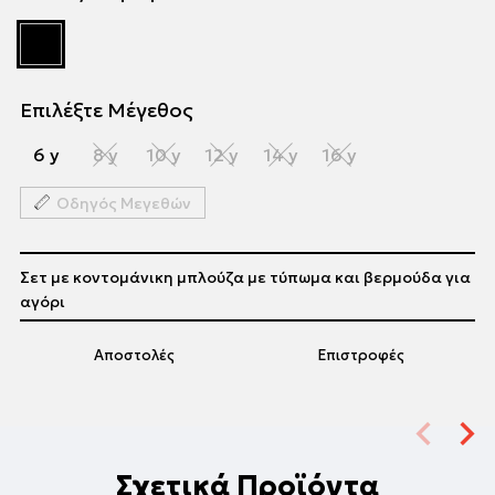
Επιλέξτε Μέγεθος
6 y
8 y
10 y
12 y
14 y
16 y
Οδηγός Μεγεθών
Σετ με κοντομάνικη μπλούζα με τύπωμα και βερμούδα για
αγόρι
Αποστολές
Επιστροφές
Σχετικά Προϊόντα