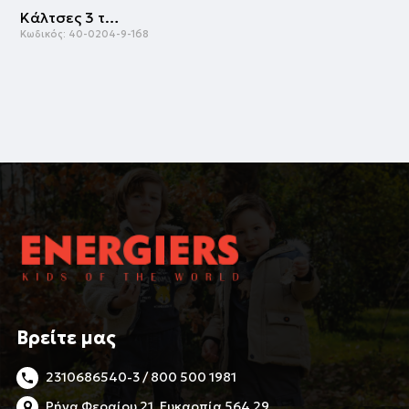
Κάλτσες 3 τμχ | ΠΟΥΑ
Κωδικός:
40-0204-9-168
Βρείτε μας
2310686540-3 / 800 500 1981
Ρήγα Φεραίου 21, Ευκαρπία 564 29