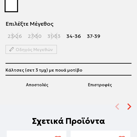
Επιλέξτε Μέγεθος
23-26
27-30
31-33
34-36
37-39
Οδηγός Μεγεθών
Κάλτσες (σετ 3 τμχ) με πουά μοτίβο
Αποστολές
Επιστροφές
Σχετικά Προϊόντα