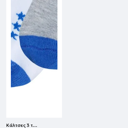
Κάλτσες 3 τμχ | ΜΑΡΕΝ