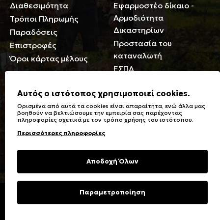
Διαθεσιμότητα
Εφαρμοστέο δίκαιο -
Αρμοδιότητα
Τρόποι Πληρωμής
Δικαστηρίων
Παραδόσεις
Προστασία του
Επιστροφές
καταναλωτή
Όροι κάρτας μέλους
ΕΣΠΑ
Γενικά
Αυτός ο ιστότοπος χρησιμοποιεί cookies.
Ορισμένα από αυτά τα cookies είναι απαραίτητα, ενώ άλλα μας
Καταστήματα
Σύμβολα πλύσης,
βοηθούν να βελτιώσουμε την εμπειρία σας παρέχοντας
πληροφορίες σχετικά με τον τρόπο χρήσης του ιστότοπου.
Ειδικές Εκπτώσεις ΑμΕΑ
σιδερώματος
Περισσότερες πληροφορίες
Δωροκάρτες
Τύποι & Φροντίδα
υφασμάτων
Συχνές Ερωτήσεις
Αποδοχή Όλων
Επικοινωνία
Μεγεθολόγιο
Φροντίδα Ρούχων
Παραμετροποίηση
Copyright © 2023 Energiers.gr
Developed and Designed by
Cactus