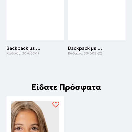
Backpack με pop it | ΡΟΖ
Backpack με γκλίτερ | ΛΕΥΚΟ
Κωδικός:
30-603-17
Κωδικός:
30-605-22
Κ
Είδατε Πρόσφατα