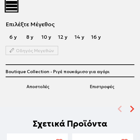
Επιλέξτε Μέγεθος
6 y
8 y
10 y
12 y
14 y
16 y
Οδηγός Μεγεθών
Boutique Collection - Ριγέ πουκάμισο για αγόρι
Αποστολές
Επιστροφές
Σχετικά Προϊόντα