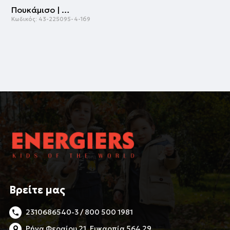
Πουκάμισο | ΡΙΓΕ
Κωδικός:
43-225095-4-169
Βρείτε μας
2310686540-3 / 800 500 1981
Ρήγα Φεραίου 21, Ευκαρπία 564 29