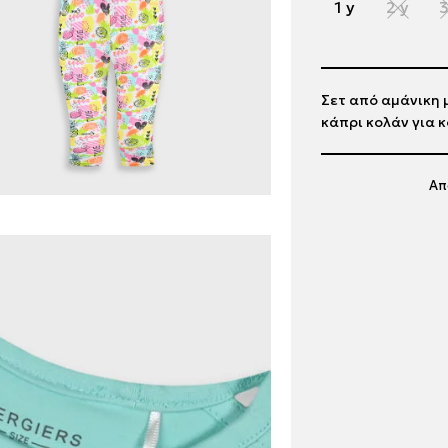
1 y
2 y
3
Σετ από αμάνικη 
κάπρι κολάν για κ
Απ