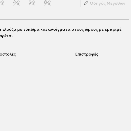
 y
4 y
5 y
6 y
Οδηγός Μεγεθών
μπλούζα με τύπωμα και ανοίγματα στους ώμους με εμπριμέ
ορίτσι
οστολές
Επιστροφές