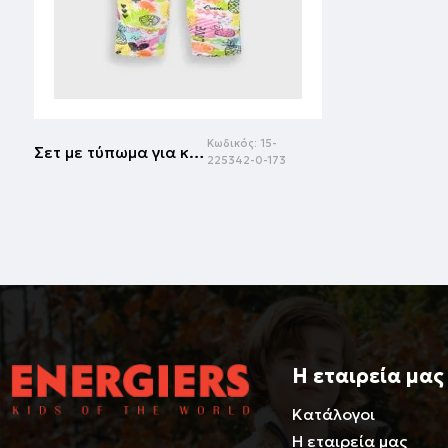
Κωδικός:
15-
Σετ με τύπωμα για κορίτσι | ΕΜΠΡΙΜΕ
225342-0-173
Η εταιρεία μας
Κατάλογοι
Η εταιρεία μας