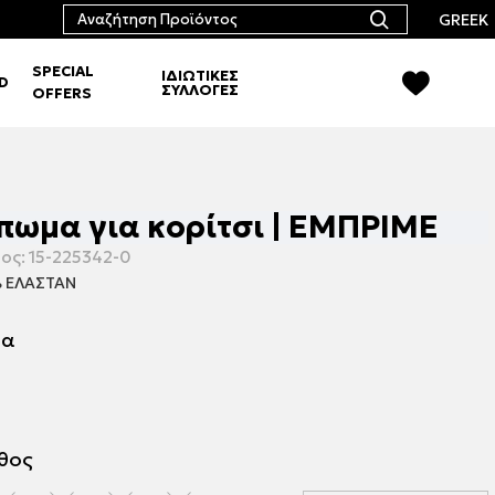
GREEK
SPECIAL
ΙΔΙΩΤΙΚΕΣ
RD
ΣΥΛΛΟΓΕΣ
OFFERS
ύπωμα για κορίτσι | ΕΜΠΡΙΜΕ
ος:
15-225342-0
 ΕΛΑΣΤΑΝ
μα
εθος