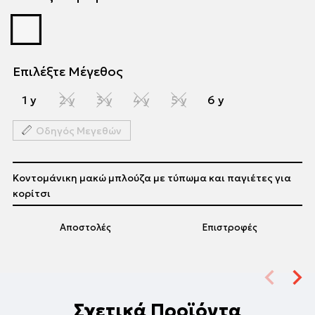
Επιλέξτε Μέγεθος
1 y
2 y
3 y
4 y
5 y
6 y
Οδηγός Μεγεθών
Κοντομάνικη μακώ μπλούζα με τύπωμα και παγιέτες για
κορίτσι
Αποστολές
Επιστροφές
Σχετικά Προϊόντα