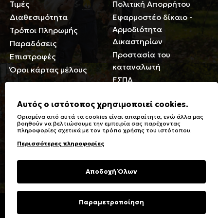
Τιμές
Πολιτική Απορρήτου
Διαθεσιμότητα
Εφαρμοστέο δίκαιο -
Αρμοδιότητα
Τρόποι Πληρωμής
Δικαστηρίων
Παραδόσεις
Προστασία του
Επιστροφές
καταναλωτή
Όροι κάρτας μέλους
ΕΣΠΑ
Γενικά
Αυτός ο ιστότοπος χρησιμοποιεί cookies.
Ορισμένα από αυτά τα cookies είναι απαραίτητα, ενώ άλλα μας
Καταστήματα
Σύμβολα πλύσης,
βοηθούν να βελτιώσουμε την εμπειρία σας παρέχοντας
πληροφορίες σχετικά με τον τρόπο χρήσης του ιστότοπου.
Ειδικές Εκπτώσεις ΑμΕΑ
σιδερώματος
Περισσότερες πληροφορίες
Δωροκάρτες
Τύποι & Φροντίδα
υφασμάτων
Συχνές Ερωτήσεις
Αποδοχή Όλων
Επικοινωνία
Μεγεθολόγιο
Φροντίδα Ρούχων
Παραμετροποίηση
Copyright © 2023 Energiers.gr