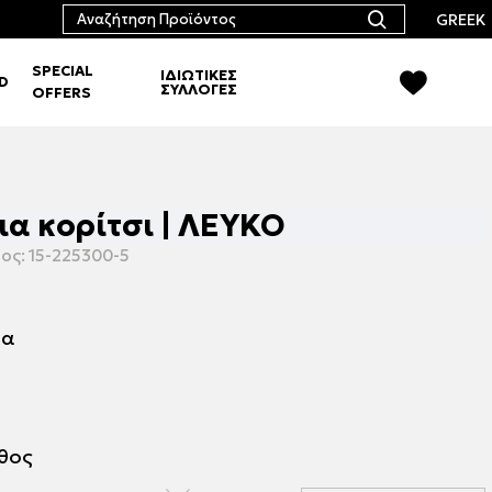
GREEK
SPECIAL
ΙΔΙΩΤΙΚΕΣ
RD
ΣΥΛΛΟΓΕΣ
OFFERS
ια κορίτσι | ΛΕΥΚΟ
ος:
15-225300-5
μα
εθος