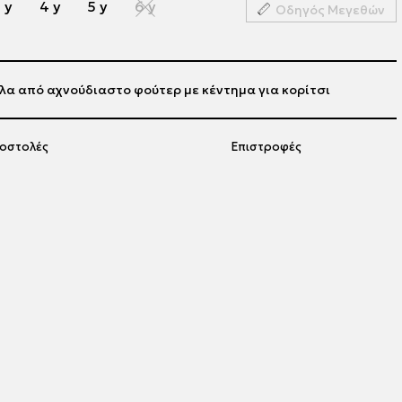
 y
4 y
5 y
6 y
Οδηγός Μεγεθών
λα από αχνούδιαστο φούτερ με κέντημα για κορίτσι
οστολές
Επιστροφές