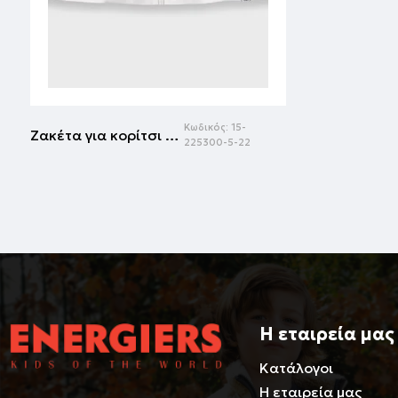
Κωδικός:
15-
Ζακέτα για κορίτσι | ΛΕΥΚΟ
225300-5-22
Η εταιρεία μας
Κατάλογοι
Η εταιρεία μας