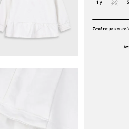
1 y
2 y
3
Ζακέτα με κουκού
Απ