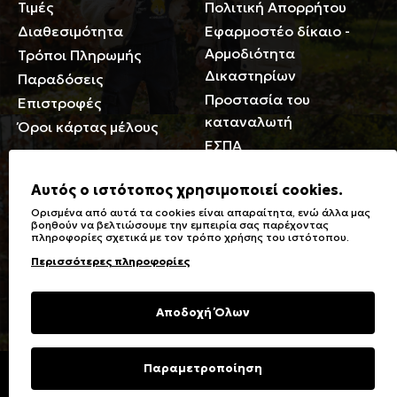
Τιμές
Πολιτική Απορρήτου
Διαθεσιμότητα
Εφαρμοστέο δίκαιο -
Αρμοδιότητα
Τρόποι Πληρωμής
Δικαστηρίων
Παραδόσεις
Προστασία του
Επιστροφές
καταναλωτή
Όροι κάρτας μέλους
ΕΣΠΑ
Γενικά
Αυτός ο ιστότοπος χρησιμοποιεί cookies.
Ορισμένα από αυτά τα cookies είναι απαραίτητα, ενώ άλλα μας
Καταστήματα
Σύμβολα πλύσης,
βοηθούν να βελτιώσουμε την εμπειρία σας παρέχοντας
πληροφορίες σχετικά με τον τρόπο χρήσης του ιστότοπου.
Ειδικές Εκπτώσεις ΑμΕΑ
σιδερώματος
Περισσότερες πληροφορίες
Δωροκάρτες
Τύποι & Φροντίδα
υφασμάτων
Συχνές Ερωτήσεις
Αποδοχή Όλων
Επικοινωνία
Μεγεθολόγιο
Φροντίδα Ρούχων
Παραμετροποίηση
Copyright © 2023 Energiers.gr