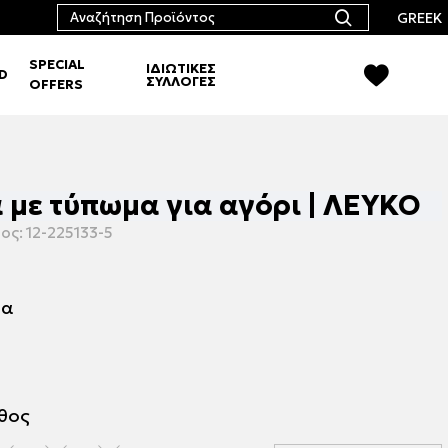
GREEK
SPECIAL
ΙΔΙΩΤΙΚΕΣ
RD
ΣΥΛΛΟΓΕΣ
OFFERS
με τύπωμα για αγόρι | ΛΕΥΚΟ
ος:
12-225133-5
μα
εθος