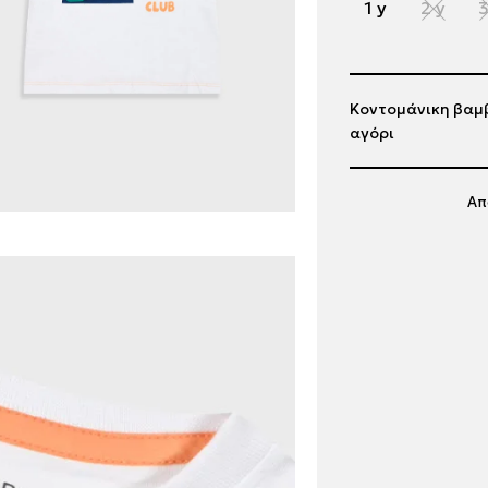
1 y
2 y
3
Κοντομάνικη βαμβ
αγόρι
Απ