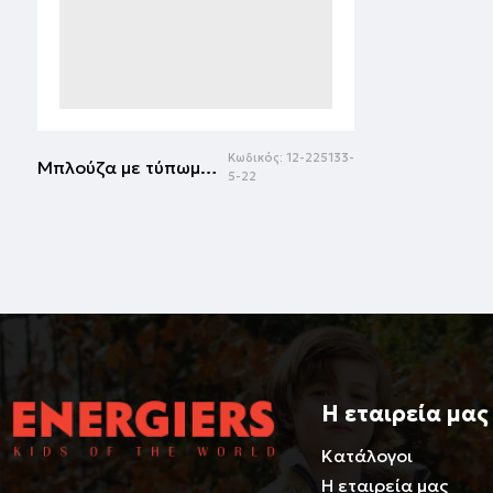
Κωδικός:
12-225133-
Μπλούζα με τύπωμα για αγόρι | ΛΕΥΚΟ
5-22
Η εταιρεία μας
Κατάλογοι
Η εταιρεία μας