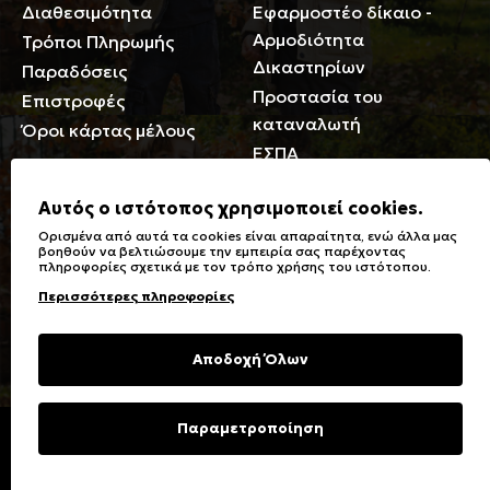
Διαθεσιμότητα
Εφαρμοστέο δίκαιο -
Αρμοδιότητα
Τρόποι Πληρωμής
Δικαστηρίων
Παραδόσεις
Προστασία του
Επιστροφές
καταναλωτή
Όροι κάρτας μέλους
ΕΣΠΑ
Γενικά
Αυτός ο ιστότοπος χρησιμοποιεί cookies.
Ορισμένα από αυτά τα cookies είναι απαραίτητα, ενώ άλλα μας
Καταστήματα
Σύμβολα πλύσης,
βοηθούν να βελτιώσουμε την εμπειρία σας παρέχοντας
πληροφορίες σχετικά με τον τρόπο χρήσης του ιστότοπου.
Ειδικές Εκπτώσεις ΑμΕΑ
σιδερώματος
Περισσότερες πληροφορίες
Δωροκάρτες
Τύποι & Φροντίδα
υφασμάτων
Συχνές Ερωτήσεις
Αποδοχή Όλων
Επικοινωνία
Μεγεθολόγιο
Φροντίδα Ρούχων
Παραμετροποίηση
Copyright © 2023 Energiers.gr
Developed and Designed by
Cactus