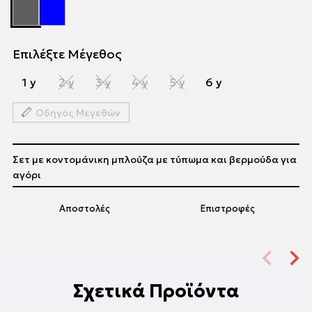
Επιλέξτε Μέγεθος
1 y
2 y
3 y
4 y
5 y
6 y
Οδηγός Μεγεθών
Σετ με κοντομάνικη μπλούζα με τύπωμα και βερμούδα για
αγόρι
Αποστολές
Επιστροφές
Σχετικά Προϊόντα