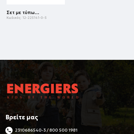
Σετ με τύπωμα για αγόρι | ΑΝΘΡΑΚΙ
Κωδικός:
12-225141-0-5
Βρείτε μας
2310686540-3 / 800 500 1981