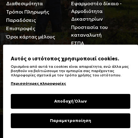
Διαθεσιμότητα
Εφαρμοστέο δίκαιο -
Αρμοδιότητα
Τρόποι Πληρωμής
Δικαστηρίων
Παραδόσεις
Προστασία του
Επιστροφές
καταναλωτή
Όροι κάρτας μέλους
ΕΣΠΑ
Γενικά
Αυτός ο ιστότοπος χρησιμοποιεί cookies.
Ορισμένα από αυτά τα cookies είναι απαραίτητα, ενώ άλλα μας
Καταστήματα
Σύμβολα πλύσης,
βοηθούν να βελτιώσουμε την εμπειρία σας παρέχοντας
πληροφορίες σχετικά με τον τρόπο χρήσης του ιστότοπου.
Ειδικές Εκπτώσεις ΑμΕΑ
σιδερώματος
Περισσότερες πληροφορίες
Δωροκάρτες
Τύποι & Φροντίδα
υφασμάτων
Συχνές Ερωτήσεις
Αποδοχή Όλων
Επικοινωνία
Μεγεθολόγιο
Φροντίδα Ρούχων
Παραμετροποίηση
Copyright © 2023 Energiers.gr
Developed and Designed by
Cactus