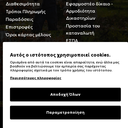
Διαθεσιμότητα
Εφαρμοστέο δίκαιο -
Αρμοδιότητα
Τρόποι Πληρωμής
Δικαστηρίων
Παραδόσεις
Προστασία του
Επιστροφές
καταναλωτή
Όροι κάρτας μέλους
ΕΣΠΑ
Γενικά
Αυτός ο ιστότοπος χρησιμοποιεί cookies.
Ορισμένα από αυτά τα cookies είναι απαραίτητα, ενώ άλλα μας
Καταστήματα
Σύμβολα πλύσης,
βοηθούν να βελτιώσουμε την εμπειρία σας παρέχοντας
πληροφορίες σχετικά με τον τρόπο χρήσης του ιστότοπου.
Ειδικές Εκπτώσεις ΑμΕΑ
σιδερώματος
Περισσότερες πληροφορίες
Δωροκάρτες
Τύποι & Φροντίδα
υφασμάτων
Συχνές Ερωτήσεις
Αποδοχή Όλων
Επικοινωνία
Μεγεθολόγιο
Φροντίδα Ρούχων
Παραμετροποίηση
Copyright © 2023 Energiers.gr
Developed and Designed by
Cactus