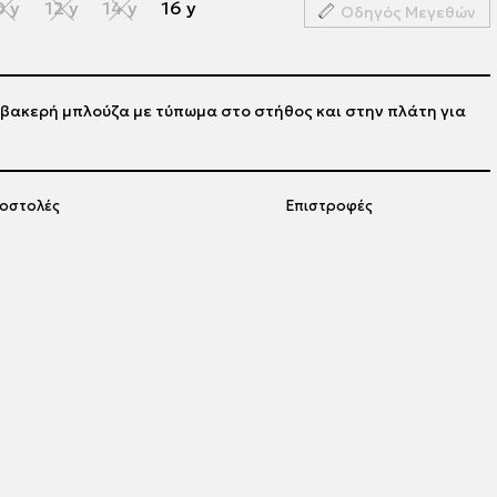
0 y
12 y
14 y
16 y
Οδηγός Μεγεθών
ακερή μπλούζα με τύπωμα στο στήθος και στην πλάτη για
οστολές
Επιστροφές