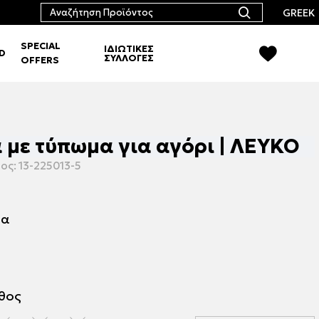
GREEK
SPECIAL
ΙΔΙΩΤΙΚΕΣ
RD
ΣΥΛΛΟΓΕΣ
OFFERS
με τύπωμα για αγόρι | ΛΕΥΚΟ
ος:
13-225013-5
μα
εθος