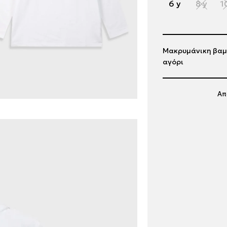
6 y
8 y
1
Μακρυμάνικη βαμβ
αγόρι
Απ