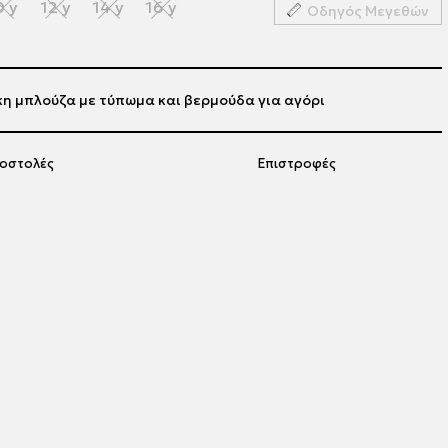
0 y
12 y
14 y
16 y
Οδηγός Μεγεθών
κη μπλούζα με τύπωμα και βερμούδα για αγόρι
οστολές
Επιστροφές