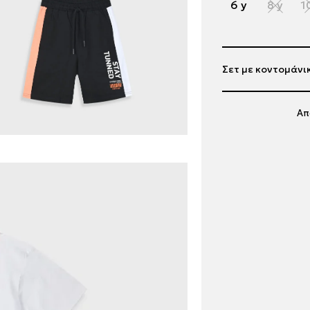
6 y
8 y
1
Σετ με κοντομάνι
Απ