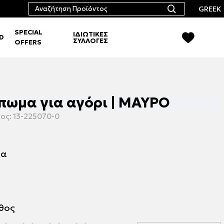
GREEK
SPECIAL
ΙΔΙΩΤΙΚΕΣ
RD
ΣΥΛΛΟΓΕΣ
OFFERS
ύπωμα για αγόρι | ΜΑΥΡΟ
ος:
13-225070-0
μα
εθος