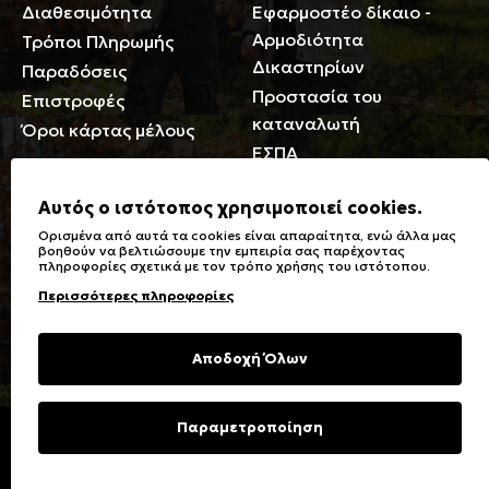
Διαθεσιμότητα
Εφαρμοστέο δίκαιο -
Αρμοδιότητα
Τρόποι Πληρωμής
Δικαστηρίων
Παραδόσεις
Προστασία του
Επιστροφές
καταναλωτή
Όροι κάρτας μέλους
ΕΣΠΑ
Γενικά
Αυτός ο ιστότοπος χρησιμοποιεί cookies.
Ορισμένα από αυτά τα cookies είναι απαραίτητα, ενώ άλλα μας
Καταστήματα
Σύμβολα πλύσης,
βοηθούν να βελτιώσουμε την εμπειρία σας παρέχοντας
πληροφορίες σχετικά με τον τρόπο χρήσης του ιστότοπου.
Ειδικές Εκπτώσεις ΑμΕΑ
σιδερώματος
Περισσότερες πληροφορίες
Δωροκάρτες
Τύποι & Φροντίδα
υφασμάτων
Συχνές Ερωτήσεις
Αποδοχή Όλων
Επικοινωνία
Μεγεθολόγιο
Φροντίδα Ρούχων
Παραμετροποίηση
Copyright © 2023 Energiers.gr
Developed and Designed by
Cactus