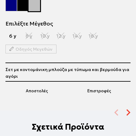
Επιλέξτε Μέγεθος
6 y
8 y
10 y
12 y
14 y
16 y
Οδηγός Μεγεθών
Σετ με κοντομάνικη μπλούζα με τύπωμα και βερμούδα για
αγόρι
Αποστολές
Επιστροφές
Σχετικά Προϊόντα