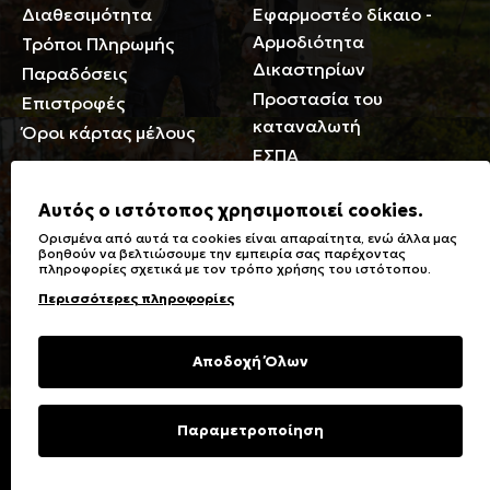
Διαθεσιμότητα
Εφαρμοστέο δίκαιο -
Αρμοδιότητα
Τρόποι Πληρωμής
Δικαστηρίων
Παραδόσεις
Προστασία του
Επιστροφές
καταναλωτή
Όροι κάρτας μέλους
ΕΣΠΑ
Γενικά
Αυτός ο ιστότοπος χρησιμοποιεί cookies.
Ορισμένα από αυτά τα cookies είναι απαραίτητα, ενώ άλλα μας
Καταστήματα
Σύμβολα πλύσης,
βοηθούν να βελτιώσουμε την εμπειρία σας παρέχοντας
πληροφορίες σχετικά με τον τρόπο χρήσης του ιστότοπου.
Ειδικές Εκπτώσεις ΑμΕΑ
σιδερώματος
Περισσότερες πληροφορίες
Δωροκάρτες
Τύποι & Φροντίδα
υφασμάτων
Συχνές Ερωτήσεις
Αποδοχή Όλων
Επικοινωνία
Μεγεθολόγιο
Φροντίδα Ρούχων
Παραμετροποίηση
Copyright © 2023 Energiers.gr
Developed and Designed by
Cactus