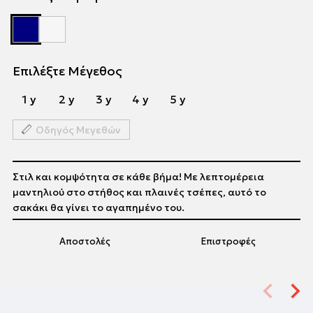
Επιλέξτε Μέγεθος
1 y
2 y
3 y
4 y
5 y
Οδηγός Μεγεθών
Στιλ και κομψότητα σε κάθε βήμα! Με λεπτομέρεια
μαντηλιού στο στήθος και πλαινές τσέπες, αυτό το
σακάκι θα γίνει το αγαπημένο του.
Αποστολές
Επιστροφές