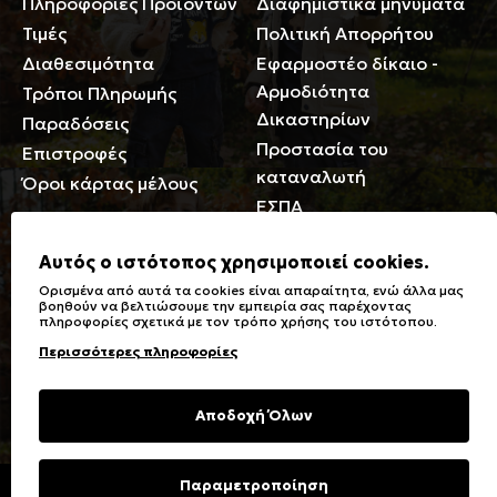
Πληροφορίες Προϊόντων
Διαφημιστικά μηνύματα
Τιμές
Πολιτική Απορρήτου
Διαθεσιμότητα
Εφαρμοστέο δίκαιο -
Αρμοδιότητα
Τρόποι Πληρωμής
Δικαστηρίων
Παραδόσεις
Προστασία του
Επιστροφές
καταναλωτή
Όροι κάρτας μέλους
ΕΣΠΑ
Γενικά
Αυτός ο ιστότοπος χρησιμοποιεί cookies.
Ορισμένα από αυτά τα cookies είναι απαραίτητα, ενώ άλλα μας
Καταστήματα
Σύμβολα πλύσης,
βοηθούν να βελτιώσουμε την εμπειρία σας παρέχοντας
πληροφορίες σχετικά με τον τρόπο χρήσης του ιστότοπου.
Ειδικές Εκπτώσεις ΑμΕΑ
σιδερώματος
Περισσότερες πληροφορίες
Δωροκάρτες
Τύποι & Φροντίδα
υφασμάτων
Συχνές Ερωτήσεις
Αποδοχή Όλων
Επικοινωνία
Μεγεθολόγιο
Φροντίδα Ρούχων
Παραμετροποίηση