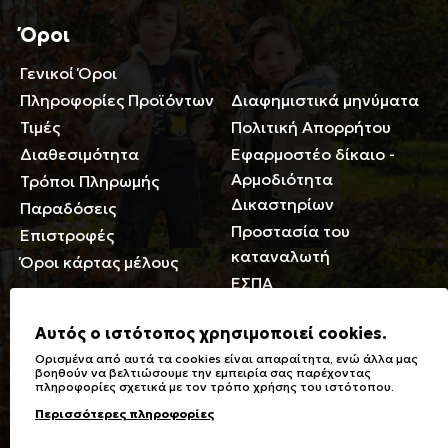
Όροι
Γενικοί Όροι
Περιορισμοί ευθύνης
Πληροφορίες Προϊόντων
Διαφημιστικά μηνύματα
Τιμές
Πολιτική Απορρήτου
Διαθεσιμότητα
Εφαρμοστέο δίκαιο -
Αρμοδιότητα
Τρόποι Πληρωμής
Δικαστηρίων
Παραδόσεις
Προστασία του
Επιστροφές
καταναλωτή
Όροι κάρτας μέλους
ΕΣΠΑ
Γενικά
Αυτός ο ιστότοπος χρησιμοποιεί cookies.
Ορισμένα από αυτά τα cookies είναι απαραίτητα, ενώ άλλα μας
Καταστήματα
Σύμβολα πλύσης,
βοηθούν να βελτιώσουμε την εμπειρία σας παρέχοντας
πληροφορίες σχετικά με τον τρόπο χρήσης του ιστότοπου.
Ειδικές Εκπτώσεις ΑμΕΑ
σιδερώματος
Περισσότερες πληροφορίες
Δωροκάρτες
Τύποι & Φροντίδα
υφασμάτων