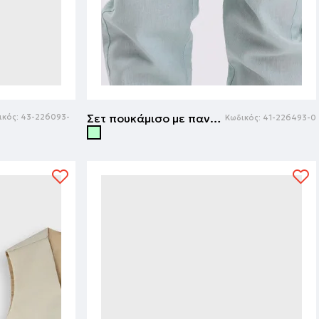
Σετ πουκάμισο με παντελόνι | ΦΥΣΤΙΚΙ
ικός:
43-226093-
Κωδικός:
41-226493-0