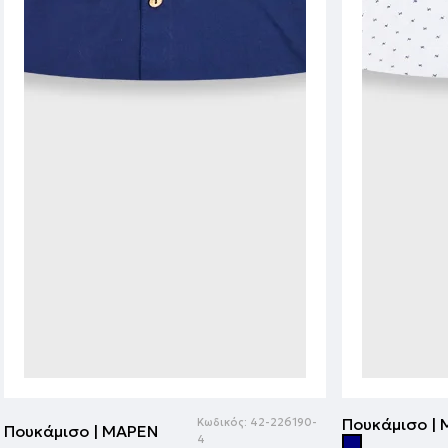
Πουκάμισο |
Κωδικός:
42-226190-
Πουκάμισο | ΜΑΡΕΝ
4