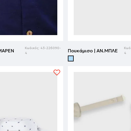
Κωδικός:
43-226090-
Κωδ
 ΜΑΡΕΝ
Πουκάμισο | ΑΝ.ΜΠΛΕ
4
4