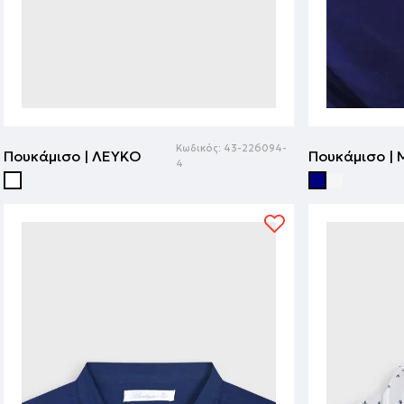
Κωδικός:
43-226094-
Πουκάμισο | ΛΕΥΚΟ
Πουκάμισο |
4