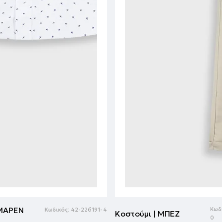
 ΜΑΡΕΝ
Κωδ
Κωδικός:
42-226191-4
Κοστούμι | ΜΠΕΖ
0