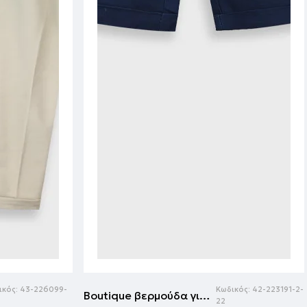
ικός:
43-226099-
Κωδικός:
42-223191-2-
Boutique βερμούδα για αγόρι | ΜΑΡΕΝ
22