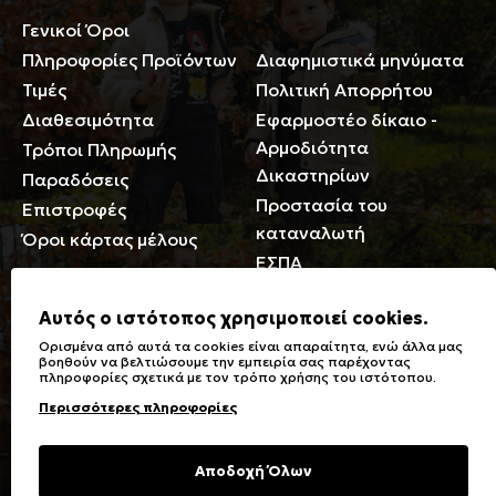
Γενικοί Όροι
Περιορισμοί ευθύνης
Πληροφορίες Προϊόντων
Διαφημιστικά μηνύματα
Τιμές
Πολιτική Απορρήτου
Διαθεσιμότητα
Εφαρμοστέο δίκαιο -
Αρμοδιότητα
Τρόποι Πληρωμής
Δικαστηρίων
Παραδόσεις
Προστασία του
Επιστροφές
καταναλωτή
Όροι κάρτας μέλους
ΕΣΠΑ
Γενικά
Αυτός ο ιστότοπος χρησιμοποιεί cookies.
Ορισμένα από αυτά τα cookies είναι απαραίτητα, ενώ άλλα μας
Καταστήματα
Σύμβολα πλύσης,
βοηθούν να βελτιώσουμε την εμπειρία σας παρέχοντας
πληροφορίες σχετικά με τον τρόπο χρήσης του ιστότοπου.
Ειδικές Εκπτώσεις ΑμΕΑ
σιδερώματος
Περισσότερες πληροφορίες
Δωροκάρτες
Τύποι & Φροντίδα
υφασμάτων
Συχνές Ερωτήσεις
Αποδοχή Όλων
Επικοινωνία
Μεγεθολόγιο