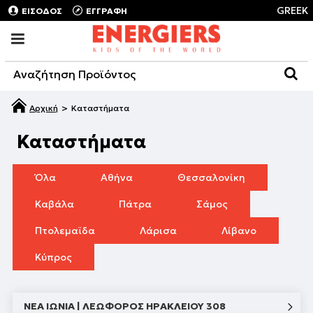
GREEK
ΕΊΣΟΔΟΣ
ΕΓΓΡΑΦΉ
Καταστήματα
Καταστήματα
Όλα
Αθήνα
Θεσσαλονίκη
Καβάλα
Πάτρα
Σάμος
Πτολεμαϊδα
Λάρισα
Λίβανο
Κύπρος
ΝΕΑ ΙΩΝΙΑ | ΛΕΩΦΟΡΟΣ ΗΡΑΚΛΕΙΟΥ 308